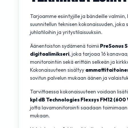
Tarjoamme esiintyjille ja bändeille valmiin
suunnitellun teknisen kokonaisuuden, joka so
juhlatiloihin ja yritystilaisuuksiin.
Äänentoiston sydämenä toimii
PreSonus St
digitaalimikseri
, joka tarjoaa 16 kanava
monitorointiin sekä erittäin selkeän ja kir
Kokonaisuuteen sisältyy
ammattitaitoine
sovitun palvelun mukaan äänen ja valaistuk
Tarvittaessa kokonaisuuteen voidaan lisät
kpl dB Technologies Flexsys FM12 (600 
jotta lavamonitorointi saadaan toimimaan 
mukaan.