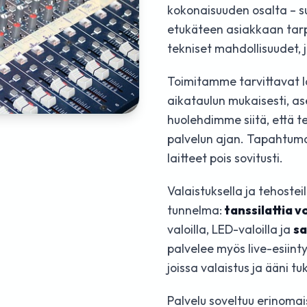
kokonaisuuden osalta – s
etukäteen asiakkaan tarpe
tekniset mahdollisuudet, j
Toimitamme tarvittavat l
aikataulun mukaisesti, a
huolehdimme siitä, että te
palvelun ajan. Tapahtum
laitteet pois sovitusti.
Valaistuksella ja tehoste
tunnelma:
tanssilattia v
valoilla, LED-valoilla ja
sa
palvelee myös live-esiint
joissa valaistus ja ääni t
Palvelu soveltuu erinomai