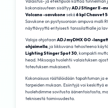
Valaistus- ja efektipuoli kattaa tunnelman 
kokonaisuuteen sisältyy
ADJ Stinger II -m
Volcano -savukone
sekä
6 kpl Chauvet 
Savukone on pystysuoraan ampuva malli RG
näyttävyyttä erityisesti tanssilattialle ja lav
Valoja ohjataan
ADJ myDMX GO -langat
ohjaimella
, ja liikkuvana tehosteena käyt
Lighting Stinger Spot 30
, kompakti mut
head. Miksaaja huolehtii valaistuksen ajos
toteutuksen mukaisesti.
Kokonaisuus räätälöidään tapahtuman ja es
tarpeiden mukaan. Esiintyjä voi keskittyä e
huolehdimme sovitusta äänentoistosta, mon
teknisestä toimivuudesta.