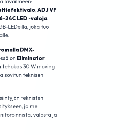
ja lavailmeen:
ultiefektivalo
,
ADJ VF
56-24C LED -valoja
.
B-LEDeillä, joka tuo
alle.
tomalla DMX-
össä on
Eliminator
ta tehokas 30 W moving
ta sovitun teknisen
iintyjän teknisten
sitykseen, ja me
itoroinnista, valosta ja