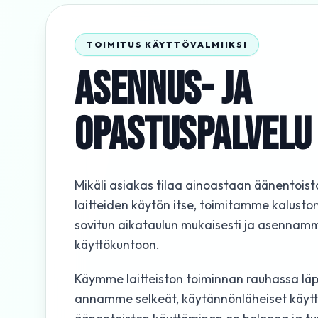
TOIMITUS KÄYTTÖVALMIIKSI
ASENNUS- JA
OPASTUSPALVELU
Mikäli asiakas tilaa ainoastaan äänentoist
laitteiden käytön itse, toimitamme kalust
sovitun aikataulun mukaisesti ja asennamm
käyttökuntoon.
Käymme laitteiston toiminnan rauhassa läpi
annamme selkeät, käytännönläheiset käyttö