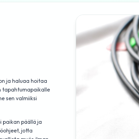
on ja haluaa hoitaa
on tapahtumapaikalle
e sen valmiiksi
 paikan päällä ja
ohjeet, jotta