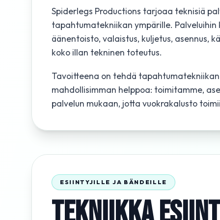
Spiderlegs Productions tarjoaa teknisiä pa
tapahtumatekniikan ympärille. Palveluihin 
äänentoisto, valaistus, kuljetus, asennus, k
koko illan tekninen toteutus.
Tavoitteena on tehdä tapahtumatekniikan
mahdollisimman helppoa: toimitamme, a
palvelun mukaan, jotta vuokrakalusto toimii
ESIINTYJILLE JA BÄNDEILLE
TEKNIIKKA ESIINT