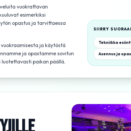
lveluita vuokrattavan
kuuluvat esimerkiksi
äytön opastus ja tarvittaessa
SIIRRY SUORA
Tekniikka esiinty
 vuokraamisesta ja käytöstä
sennamme ja opastamme sovitun
Asennus ja opas
 luotettavasti paikan päällä.
YJILLE