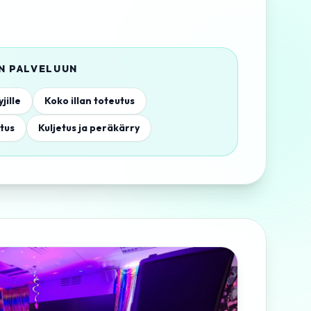
AN PALVELUUN
jille
Koko illan toteutus
tus
Kuljetus ja peräkärry