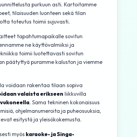
uunnittelusta purkuun asti. Kartoitamme
et, tilaisuuden luonteen sekä tilan
otta toteutus toimii sujuvasti.
aitteet tapahtumapaikalle sovitun
sennamme ne käyttövalmiiksi ja
kniikka toimii luotettavasti sovitun
an päätyttyä puramme kaluston ja viemme
illa voidaan rakentaa tilaan sopiva
oidaan valaista erikseen
liikkuvilla
vukoneella
. Sama tekninen kokonaisuus
ymisiä, ohjelmanumeroita ja puheosuuksia,
ukevat esitystä ja yleisökokemusta.
sesti myös
karaoke- ja Singa-