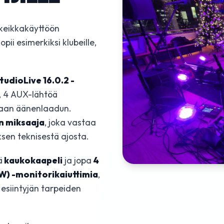
, keikkakäyttöön
pii esimerkiksi klubeille,
udioLive 16.0.2 -
a, 4 AUX-lähtöä
kkaan äänenlaadun.
n miksaaja
, joka vastaa
sen teknisestä ajosta.
ä
kaukokaapeli
ja jopa
4
W) -monitorikaiuttimia
,
esiintyjän tarpeiden