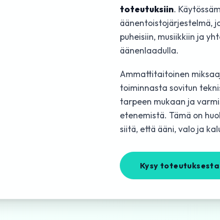
toteutuksiin
. Käytössäm
äänentoistojärjestelmä, jo
puheisiin, musiikkiin ja yh
äänenlaadulla.
Ammattitaitoinen miksaaj
toiminnasta sovitun tekni
tarpeen mukaan ja varmist
etenemistä. Tämä on huol
siitä, että ääni, valo ja k
Kysy toteutuksesta