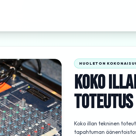
HUOLETON KOKONAISU
KOKO ILLA
TOTEUTUS
Koko illan tekninen toteu
tapahtuman äänentoistost