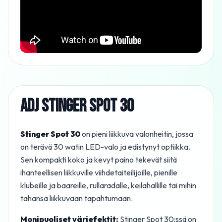
ADJ STINGER SPOT 30
Stinger Spot 30
on pieni liikkuva valonheitin, jossa
on terävä 30 watin LED-valo ja edistynyt optiikka.
Sen kompakti koko ja kevyt paino tekevät siitä
ihanteellisen liikkuville viihdetaiteilijoille, pienille
klubeille ja baareille, rullaradalle, keilahallille tai mihin
tahansa liikkuvaan tapahtumaan.
Monipuoliset väriefektit:
Stinger Spot 30:ssä on