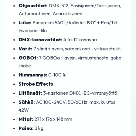
Ohjaustilat:
DMX-512, Ensisijainen/Toissijainen,
Automaattinen, Ääni aktiivinen
Liike:
Panorointi 540° / kallistus 190° + Pan/Tilt
Inversion -tila
DMX-kanavatilat:
4 tai 12 kanavaa
Värit:
7 väriä + avoin, sateenkaari - virtausefekti
GOBOt:
7 GOBOa + avoin, virtaustehoste, gobo
shake
Himmennys:
0-100 %
Strobe Effects
Liitännät:
3-nastainen DMX, IEC-virransyöttö
Sähkö:
AC 100-240V, 50/60Hz, max. kulutus
42W
Mitat:
271 x 176 x 148 mm
Paino:
3 kg