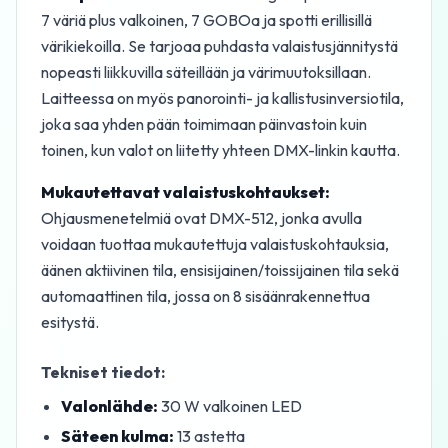
7 väriä plus valkoinen, 7 GOBOa ja spotti erillisillä
värikiekoilla. Se tarjoaa puhdasta valaistusjännitystä
nopeasti liikkuvilla säteillään ja värimuutoksillaan.
Laitteessa on myös panorointi- ja kallistusinversiotila,
joka saa yhden pään toimimaan päinvastoin kuin
toinen, kun valot on liitetty yhteen DMX-linkin kautta.
Mukautettavat valaistuskohtaukset:
Ohjausmenetelmiä ovat DMX-512, jonka avulla
voidaan tuottaa mukautettuja valaistuskohtauksia,
äänen aktiivinen tila, ensisijainen/toissijainen tila sekä
automaattinen tila, jossa on 8 sisäänrakennettua
esitystä.
Tekniset tiedot:
Valonlähde:
30 W valkoinen LED
Säteen kulma:
13 astetta