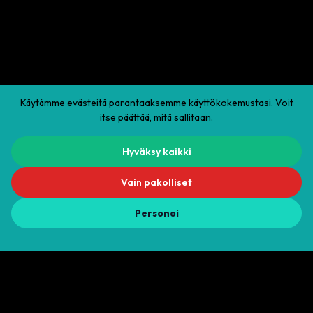
Käytämme evästeitä parantaaksemme käyttökokemustasi. Voit
itse päättää, mitä sallitaan.
Hyväksy kaikki
Vuokra-aika
10.8.2026
–
11.8.2026
Vain pakolliset
Laskutus:
1
vrk / 24 h jaksoissa
50
€
Personoi
Muuta aikaa
50
€ / vrk