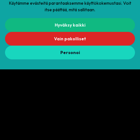
Käytämme evästeitä parantaaksemme käyttökokemustasi. Voit
itse päättää, mitä sallitaan.
Hyväksy kaikki
Vuokra-aika
9.8.2026
–
10.8.2026
Vain pakolliset
Laskutus:
1
vrk / 24 h jaksoissa
50
€
Personoi
Muuta aikaa
50
€ / vrk
SPIDERLEGS PRODUCTIONS
Tapahtumatekniikan, äänentoiston, valotekniikan ja