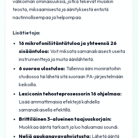
valikoiman ominaisuuksia, jotka tekevät musiikin
teosta, miksaamisesta ja äänityksestä entistä
nautinnollisempaa ja helpompaa.
Lisätietoja:
16 mikrofoniliitäntätuloa ja yhteensä 26
sisääntuloa:
Voit miksata samanaikaisesti useita
instrumentteja ja muita äänilähteitä.
6 suoraa ulostuloa:
Tallenna ääni moniraitoihin
studiossa tai lähetä sitä suoraan PA-järjestelmään
keikoilla.
Lexiconin tehosteprosessorin 16 ohjelmaa:
Lisää ammattimaisia efektejä kahdella
samanaikaisella efektillä.
Brittiläinen 3-alueinen taajuuskorjain:
Muokkaa ääntä tarkasti ja luo haluamasi soundi.
Neljä apukanavavahvistusta:
Lähetä ääntä