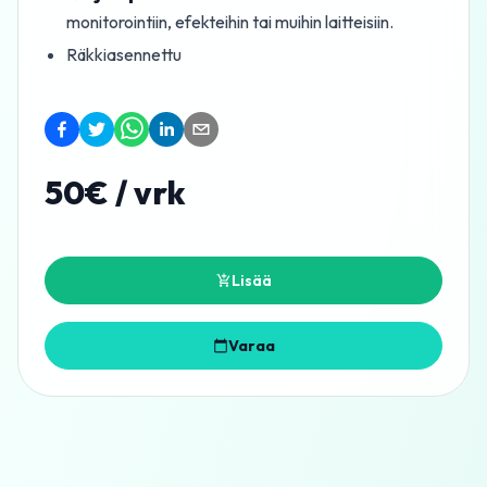
monitorointiin, efekteihin tai muihin laitteisiin.
Räkkiasennettu
50
€ / vrk
Lisää
Varaa